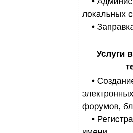
• Админис
локальных с
• Заправка
Услуги 
т
• Создание 
электронных
форумов, бл
• Регистра
имени