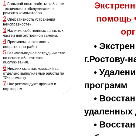
1
Экстренн
Большой опыт работы в области
технического обслуживания и
ремонта компьютеров.
помощь 
2
Оперативность устранения
неисправностей.
3
орг
Наличие собственных запасных
частей для экстренной замены.
4
Приемлемая стоимость
• Экстрен
оперативных работ.
5
Взаимовыгодное сотрудничество
г.Ростову-н
на основе абонентского
обслуживания.
6
Никаких скрытых комиссий за
• Удалени
отдельно выполняемые работы по
ТО и ремонту.
7
программ
Нас рекомендуют друзьям и
партнерам.
• Восстан
удаленных
• Восстан