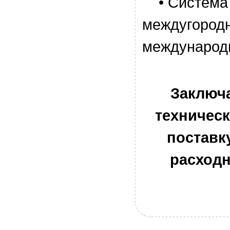
• Система 
междугородн
международ
Заключа
техничес
поставк
расходн